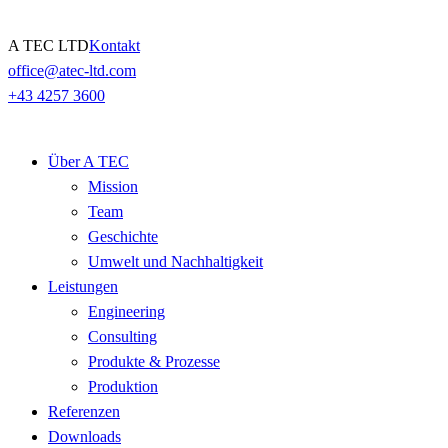
Skip
A TEC LTD
Kontakt
to
office@atec-ltd.com
content
+43 4257 3600
Über A TEC
Mission
Team
Geschichte
Umwelt und Nachhaltigkeit
Leistungen
Engineering
Consulting
Produkte & Prozesse
Produktion
Referenzen
Downloads