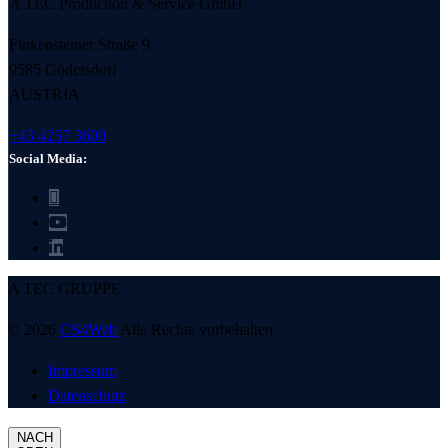
A TEC Production & Service GmbH
Finkensteiner Straße 9
9585 Gödersdorf
AUSTRIA
+43 4257 3600
Social Media:
A TEC GRUPPE
© 2026
CS4Web
Alle Rechte vorbehalten.
Impressum
Datenschutz
NACH