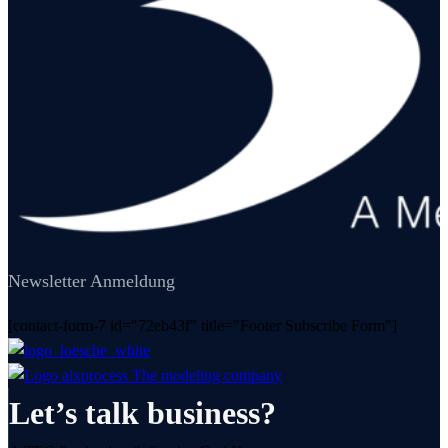
Newsletter Anmeldung
[contact-form-7 id="72eb43f" title="Footer Subscribe Form"]
Let’s talk business?