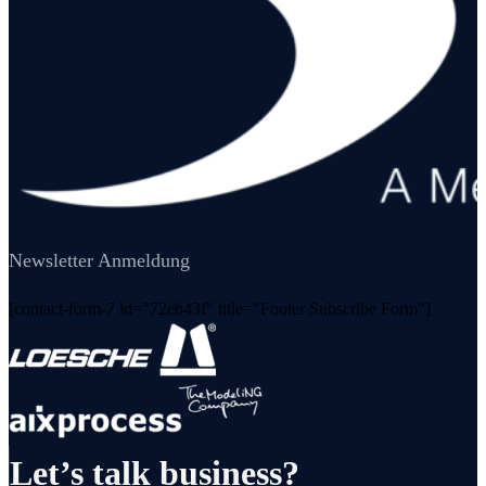
Newsletter Anmeldung
[contact-form-7 id="72eb43f" title="Footer Subscribe Form"]
Let’s talk business?