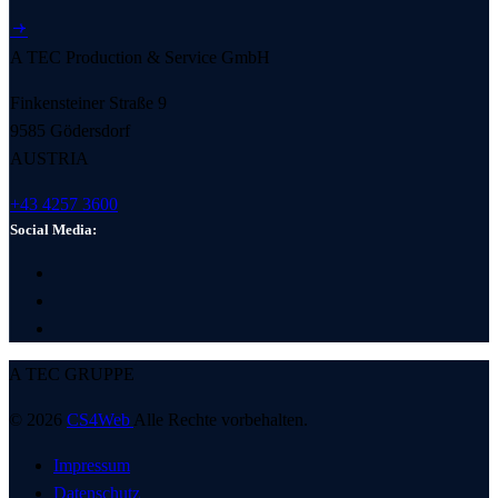
A TEC Production & Service GmbH
Finkensteiner Straße 9
9585 Gödersdorf
AUSTRIA
+43 4257 3600
Social Media:
A TEC GRUPPE
© 2026
CS4Web
Alle Rechte vorbehalten.
Impressum
Datenschutz